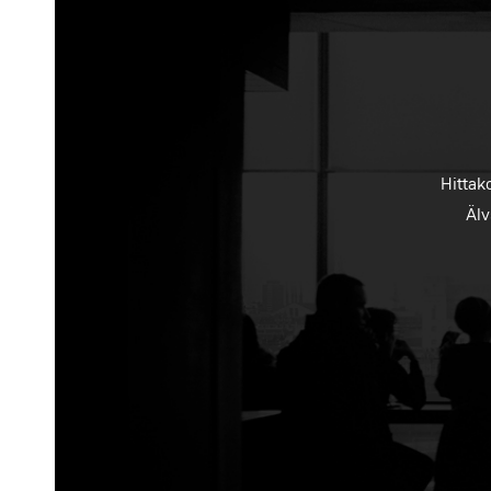
Hittak
Älv