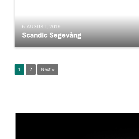
5 AUGUST, 2019
Scandic Segevång
1
2
Next »