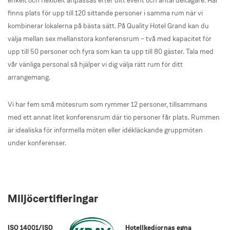
enkelt och flexibelt anpassas efter ditt event och antal deltagare. Här
finns plats för upp till 120 sittande personer i samma rum när vi
kombinerar lokalerna på bästa sätt. På Quality Hotel Grand kan du
välja mellan sex mellanstora konferensrum – två med kapacitet för
upp till 50 personer och fyra som kan ta upp till 80 gäster. Tala med
vår vänliga personal så hjälper vi dig välja rätt rum för ditt
arrangemang.
Vi har fem små mötesrum som rymmer 12 personer, tillsammans
med ett annat litet konferensrum där tio personer får plats. Rummen
är idealiska för informella möten eller idékläckande gruppmöten
under konferenser.
Miljöcertifieringar
ISO 14001/ISO
Hotellkedjornas egna