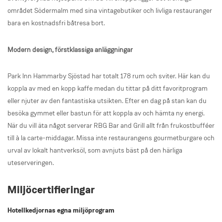
området Södermalm med sina vintagebutiker och livliga restauranger
bara en kostnadsfri båtresa bort.
Modern design, förstklassiga anläggningar
Park Inn Hammarby Sjöstad har totalt 178 rum och sviter. Här kan du
koppla av med en kopp kaffe medan du tittar på ditt favoritprogram
eller njuter av den fantastiska utsikten. Efter en dag på stan kan du
besöka gymmet eller bastun för att koppla av och hämta ny energi.
När du vill äta något serverar RBG Bar and Grill allt från frukostbufféer
till à la carte-middagar. Missa inte restaurangens gourmetburgare och
urval av lokalt hantverksöl, som avnjuts bäst på den härliga
uteserveringen.
Miljöcertifieringar
Hotellkedjornas egna miljöprogram