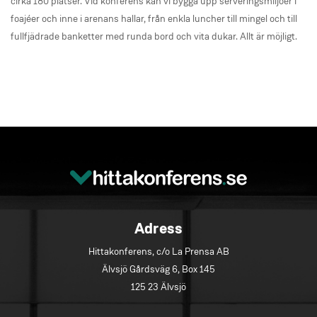
cirka 180 platser. Vid konferens kan vi bygga upp serveringsmiljöer i
foajéer och inne i arenans hallar, från enkla luncher till mingel och till
fullfjädrade banketter med runda bord och vita dukar. Allt är möjligt.
Adress
Hittakonferens, c/o La Prensa AB
Älvsjö Gårdsväg 6, Box 145
125 23 Älvsjö