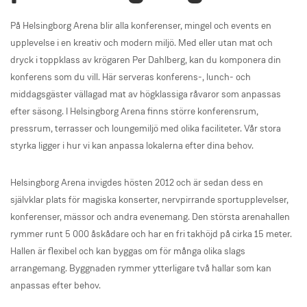
På Helsingborg Arena blir alla konferenser, mingel och events en
upplevelse i en kreativ och modern miljö. Med eller utan mat och
dryck i toppklass av krögaren Per Dahlberg, kan du komponera din
konferens som du vill. Här serveras konferens-, lunch- och
middagsgäster vällagad mat av högklassiga råvaror som anpassas
efter säsong. I Helsingborg Arena finns större konferensrum,
pressrum, terrasser och loungemiljö med olika faciliteter. Vår stora
styrka ligger i hur vi kan anpassa lokalerna efter dina behov.
Helsingborg Arena invigdes hösten 2012 och är sedan dess en
självklar plats för magiska konserter, nervpirrande sportupplevelser,
konferenser, mässor och andra evenemang. Den största arenahallen
rymmer runt 5 000 åskådare och har en fri takhöjd på cirka 15 meter.
Hallen är flexibel och kan byggas om för många olika slags
arrangemang. Byggnaden rymmer ytterligare två hallar som kan
anpassas efter behov.