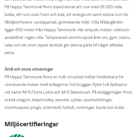
På Happy Tammsvik finns bland annat ett rum med 26 000 röda
bollar, ett rum utan fram och bak, ett energirum samt sköna rum för
fåtöljkonferens i avslappnad, grönskande miljö. Villa Mälargården
ligger 600 meter från Happy Tammsvik. Här erbjuds möten i exklusiv
avskildhet i egen villa. Tempererad utomhuspool året om, gym, bastu,
relax och ett stort öppet lantkök gör denna pärla till något alldeles
extra.
Små och stora utmaningar
På Happy Tammsvik finns en fullt utrustad militär hinderbana för
utmanande möten med kollegorna. Vid bryggan flyter två Sjöbastur
vid namn M/S Flotta Lotta och M/S Sebastuan. På anläggningen finns
också utegym, beachvolley, kanoter, cyklar, sparkstöttingar,
inomhuspool, pingis, brännboll, fotboll, rockringar, boule och kubb.
Miljöcertifieringar