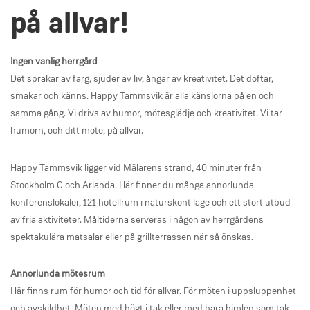
på allvar!
Ingen vanlig herrgård
Det sprakar av färg, sjuder av liv, ångar av kreativitet. Det doftar,
smakar och känns. Happy Tammsvik är alla känslorna på en och
samma gång. Vi drivs av humor, mötesglädje och kreativitet. Vi tar
humorn, och ditt möte, på allvar.
Happy Tammsvik ligger vid Mälarens strand, 40 minuter från
Stockholm C och Arlanda. Här finner du många annorlunda
konferenslokaler, 121 hotellrum i naturskönt läge och ett stort utbud
av fria aktiviteter. Måltiderna serveras i någon av herrgårdens
spektakulära matsalar eller på grillterrassen när så önskas.
Annorlunda mötesrum
Här finns rum för humor och tid för allvar. För möten i uppsluppenhet
och avskildhet. Möten med högt i tak eller med bara himlen som tak.