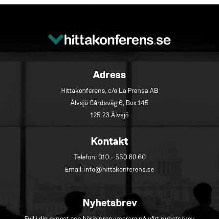
Adress
Hittakonferens, c/o La Prensa AB
Älvsjö Gårdsväg 6, Box 145
125 23 Älvsjö
Kontakt
Telefon:
010 – 550 80 60
Email:
info@hittakonferens.se
Nyhetsbrev
Fyll i din e-post och börja prenumerera på vårt nyhetsbrev