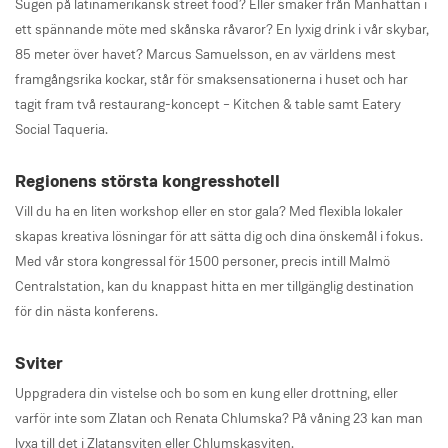
Sugen på latinamerikansk street food? Eller smaker från Manhattan i
ett spännande möte med skånska råvaror? En lyxig drink i vår skybar,
85 meter över havet? Marcus Samuelsson, en av världens mest
framgångsrika kockar, står för smaksensationerna i huset och har
tagit fram två restaurang-koncept – Kitchen & table samt Eatery
Social Taqueria.
Regionens största kongresshotell
Vill du ha en liten workshop eller en stor gala? Med flexibla lokaler
skapas kreativa lösningar för att sätta dig och dina önskemål i fokus.
Med vår stora kongressal för 1500 personer, precis intill Malmö
Centralstation, kan du knappast hitta en mer tillgänglig destination
för din nästa konferens.
Sviter
Uppgradera din vistelse och bo som en kung eller drottning, eller
varför inte som Zlatan och Renata Chlumska? På våning 23 kan man
lyxa till det i Zlatansviten eller Chlumskasviten.