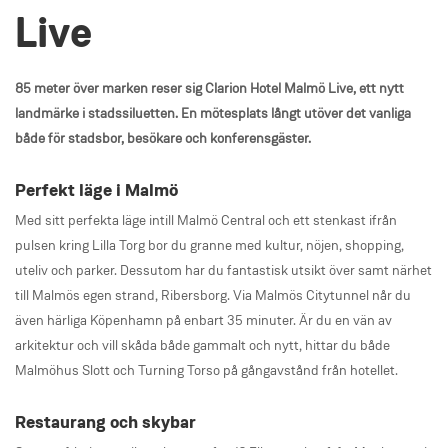
Live
85 meter över marken reser sig Clarion Hotel Malmö Live, ett nytt
landmärke i stadssiluetten. En mötesplats långt utöver det vanliga
både för stadsbor, besökare och konferensgäster.
Perfekt läge i Malmö
Med sitt perfekta läge intill Malmö Central och ett stenkast ifrån
pulsen kring Lilla Torg bor du granne med kultur, nöjen, shopping,
uteliv och parker. Dessutom har du fantastisk utsikt över samt närhet
till Malmös egen strand, Ribersborg. Via Malmös Citytunnel når du
även härliga Köpenhamn på enbart 35 minuter. Är du en vän av
arkitektur och vill skåda både gammalt och nytt, hittar du både
Malmöhus Slott och Turning Torso på gångavstånd från hotellet.
Restaurang och skybar