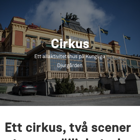
Cirkus
Ett allaktivitetshus på Kungliga
Djurgården
Ett cirkus, två scener