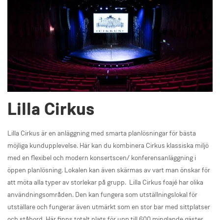
Lilla Cirkus
Lilla Cirkus är en anläggning med smarta planlösningar för bästa
möjliga kundupplevelse. Här kan du kombinera Cirkus klassiska miljö
med en flexibel och modern konsertscen/ konferensanläggning i
öppen planlösning. Lokalen kan även skärmas av vart man önskar för
att möta alla typer av storlekar på grupp. Lilla Cirkus foajé har olika
användningsområden. Den kan fungera som utställningslokal för
utställare och fungerar även utmärkt som en stor bar med sittplatser
och ståbord. Här finns totalt plats för upp till 600 minglande gäster.