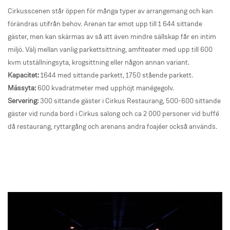
Cirkusscenen står öppen för många typer av arrangemang och kan
förändras utifrån behov. Arenan tar emot upp till 1 644 sittande
gäster, men kan skärmas av så att även mindre sällskap får en intim
miljö. Välj mellan vanlig parkettsittning, amfiteater med upp till 600
kvm utställningsyta, krogsittning eller någon annan variant.
Kapacitet:
1644 med sittande parkett, 1750 stående parkett.
Mässyta:
600 kvadratmeter med upphöjt manégegolv.
Servering:
300 sittande gäster i Cirkus Restaurang, 500-600 sittande
gäster vid runda bord i Cirkus salong och ca 2 000 personer vid buffé
då restaurang, ryttargång och arenans andra foajéer också används.