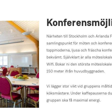
Konferensmöjl
Närheten till Stockholm och Arlanda Fl
samlingspunkt för möten och konferens
toppmoderna, ljusa och fräscha konfer
bekvämt. Självklart är alla mötesloka
Wifi. Bokar ni den största möteslokalen 
150 meter ifrån huvudbyggnaden.
Vi lägger stor vikt vid gruppens målti
köksmästare. Under kaffepauserna duk
gruppen ska få maximal energi.