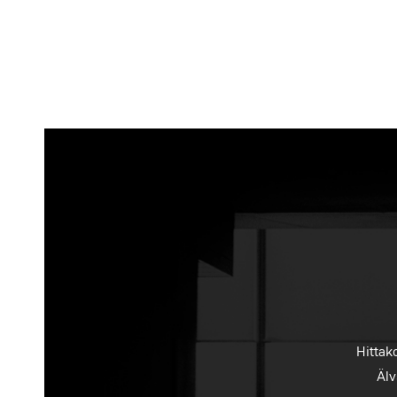
Hittak
Älv