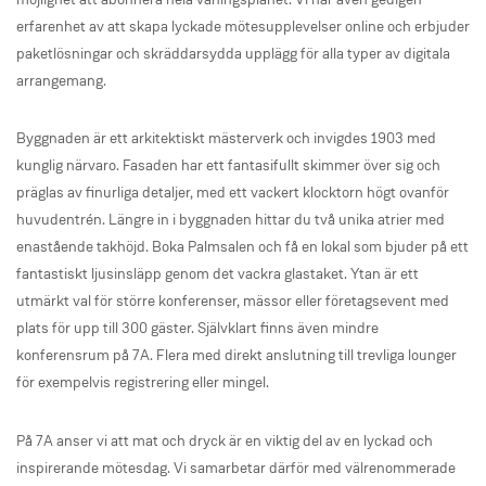
erfarenhet av att skapa lyckade mötesupplevelser online och erbjuder
paketlösningar och skräddarsydda upplägg för alla typer av digitala
arrangemang.
Byggnaden är ett arkitektiskt mästerverk och invigdes 1903 med
kunglig närvaro. Fasaden har ett fantasifullt skimmer över sig och
präglas av finurliga detaljer, med ett vackert klocktorn högt ovanför
huvudentrén. Längre in i byggnaden hittar du två unika atrier med
enastående takhöjd. Boka Palmsalen och få en lokal som bjuder på ett
fantastiskt ljusinsläpp genom det vackra glastaket. Ytan är ett
utmärkt val för större konferenser, mässor eller företagsevent med
plats för upp till 300 gäster. Självklart finns även mindre
konferensrum på 7A. Flera med direkt anslutning till trevliga lounger
för exempelvis registrering eller mingel.
På 7A anser vi att mat och dryck är en viktig del av en lyckad och
inspirerande mötesdag. Vi samarbetar därför med välrenommerade